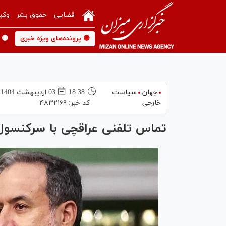
قضایی
حقوق بشر
وکی
🟡 پرونده‌های ویژه خبری
🟡 
جهان
سیاست
18:38
03 ارديبهشت 1404
خارجی
کد خبر:
۴۸۳۲۱۶۹
تماس تلفنی عراقچی با سرکنسول ا