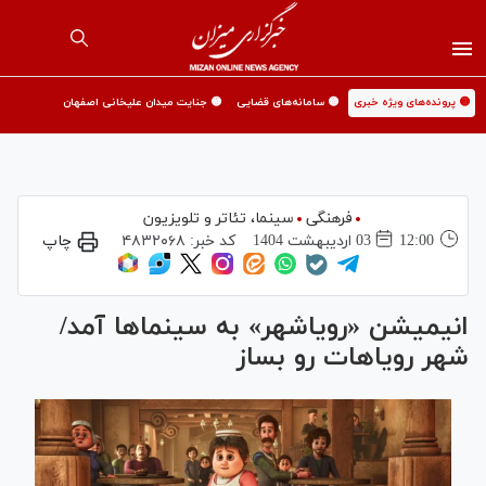
🟡 پرونده‌های ویژه خبری
🟡 سامانه‌های قضایی
🟡 جنایت میدان علیخانی اصفهان
فرهنگی
سینما،‌ تئاتر و تلویزیون
12:00
03 ارديبهشت 1404
کد خبر:
۴۸۳۲۰۶۸
چاپ
انیمیشن «رویاشهر» به سینما‌ها آمد/
شهر رویاهات رو بساز