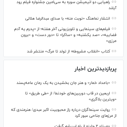
راهیابی دو انیمیشن سوره به سی‌امین جشنواره فیلم رود
آیلند
انتشار نماهنگ «نوبت منه» با صدای عبدالرضا هلالی
فیلم‌های سینمایی و تلویزیونی آخر هفته؛ از «پدرم یه آدم
فضاییه»، «صد یکشنبه» و «ساکرا» تا «دور دست» و «برون
مرزی»
کتاب «انقلاب مشروطه؛ از تولد تا مرگ» منتشر شد
پربازدیدترین اخبار
«بامداد خمار» و هنر جان بخشیدن به یک رمان عامه‌پسند
اربعین در قاب دوربین‌های خودنما/ از «طی طریق» تا
«ویترین بلاگری»
روایت سینماگران درباره راز محبوبیت اکبر عبدی/ هنرمندی که
از مرزهای جناحی عبور کرد
«مینا» ۲ جایزه از راه ابریشم گرفت