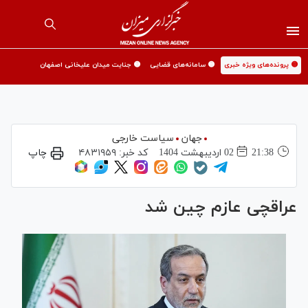
🟡 پرونده‌های ویژه خبری
🟡 سامانه‌های قضایی
🟡 جنایت میدان علیخانی اصفهان
جهان
سیاست خارجی
21:38
02 ارديبهشت 1404
کد خبر:
۴۸۳۱۹۵۹
چاپ
عراقچی عازم چین شد