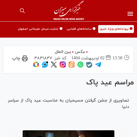
🟡 پرونده‌های ویژه خبری
🟡 سامانه‌های قضایی
🟡 جنایت میدان علیخانی اصفهان
عکس
بین الملل
13:58
02 ارديبهشت 1404
کد خبر:
۴۸۳۱۸۴۷
چاپ
مراسم عید پاک
تصاویری از جشن گرفتن مسیحیان به مناسبت عید پاک از سراسر
دنیا.