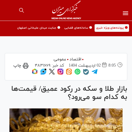
🟡 پرونده‌های ویژه خبری
🟡 سامانه‌های قضایی
🟡 جنایت میدان علیخانی اصفهان
اقتصاد
عمومی
8:05
02 ارديبهشت 1404
کد خبر:
۴۸۳۱۶۶۹
چاپ
بازار طلا و سکه در رکود عمیق/ قیمت‌ها
به کدام سو می‌رود؟