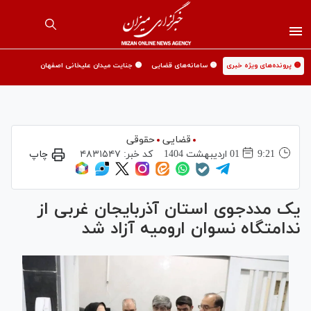
🟡 پرونده‌های ویژه خبری
🟡 سامانه‌های قضایی
🟡 جنایت میدان علیخانی اصفهان
قضایی
حقوقی
9:21
01 ارديبهشت 1404
کد خبر:
۴۸۳۱۵۴۷
چاپ
یک مددجوی استان آذربایجان غربی از
ندامتگاه نسوان ارومیه آزاد شد