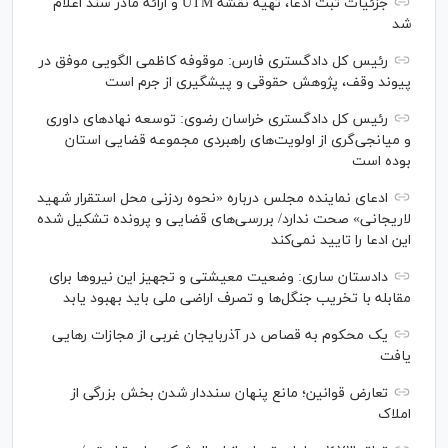
جزئیات ثبت ادعا، تهیه نقشه UTM و ارائه مادر سند اعلام
شد
رئیس کل دادگستری فارس: موقوفه کاظمی الگویی موفق در
پیوند وقف، پژوهش حقوقی و پیشگیری از جرم است
رئیس کل دادگستری خراسان رضوی: توسعه نهاد‌های داوری
و میانجی‌گری از اولویت‌های راهبردی مجموعه قضایی استان
بوده است
ادعای نماینده مجلس درباره «نحوه ردزنی محل استقرار شهید
لاریجانی» صحت ندارد/ بررسی‌های قضایی و پرونده تشکیل شده
این ادعا را تایید نمی‌کند
دادستان ساری: وضعیت معیشتی و تجهیز این نیرو‌ها برای
مقابله با تخریب جنگل‌ها و تصرف اراضی ملی باید بهبود یابد
یک محکوم به قصاص در آذربایجان‌ غربی از مجازات رهایی
یافت
تعارض قوانین؛ مانع پنهان سنددار شدن بخش بزرگی از
املاک