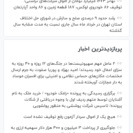
تهاتر ۱۶۷۳ میلیارد تومان از اموال شرکت‌های تراستی/
توقیف ۸۶ خودروی لوکس، ۱۸۷ قطعه زمین و ۸۶ واحد آپارتمان
رشد حدود ۹ درصدی صلح و سازش در شورای حل اختلاف
استان تهران در خرداد ماه سال جاری نسبت به مدت مشابه سال
گذشته
پربازدیدترین اخبار
۲ عامل مهم صهیونیست‌ها در جنگ‌های ۱۲ روزه و ۴۰ روزه به
سزای اعمال خود رسیدند/ امید بهزاد و پوریا صفوت به جرم ارسال
مختصات مکان‌های حساس نظامی و امنیتی برای افسران موساد
به دار مجازات آویخته شدند
برگزاری رسیدگی به پرونده «رامک خودرو» / خرید ملک به نام
آشنایان توسط متهم ردیف اول با وجوه دریافتی از شکات
پرونده/ تاسیس شرکت پوششی به منظور پولشویی
هیچ یک از اموال سردار آزمون رفع توقیف نشده است
جلوگیری از پرداخت ۳ میلیون و ۴۰۰ هزار دلار سهمیه ارزی به