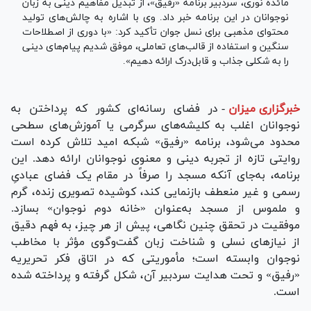
مائده نوری، سردبیر برنامه «رفیق»، از تبدیل مفاهیم دینی به زبان
نوجوانان در این برنامه خبر داد. وی با اشاره به چالش‌های تولید
محتوای مذهبی برای نسل جوان تأکید کرد: «با دوری از اصطلاحات
سنگین و استفاده از قالب‌های تعاملی، موفق شدیم پیام‌های دینی
را به شکلی جذاب و قابل‌درک ارائه دهیم».
خبرگزاری میزان
-
در فضای رسانه‌ای کشور که پرداختن به
نوجوانان اغلب به کلیشه‌های سرگرمی یا آموزش‌های سطحی
محدود می‌شود، برنامه «رفیق» شبکه امید تلاش کرده است
روایتی تازه از تجربه دینی و معنوی نوجوانان ارائه دهد. این
برنامه، به‌جای آنکه مسجد را صرفاً در مقام یک فضای عبادیِ
رسمی و غیر منعطف بازنمایی کند، کوشیده تصویری زنده، گرم
و ملموس از مسجد به‌عنوان «خانه دوم نوجوان» بسازد.
موفقیت در تحقق چنین نگاهی، پیش از هر چیز، به فهم دقیق
از نیاز‌های نسلی و شناخت زبان گفت‌وگوی مؤثر با مخاطب
نوجوان وابسته است؛ مأموریتی که در اتاق فکر تحریریه
«رفیق» و تحت هدایت سردبیر آن، شکل گرفته و پرداخته شده
است.