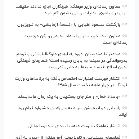
معاون رسانه‌ای وزیر فرهنگ: خبرنگاران اجازه ندادند حقیقت
ایران در هیاهوی عملیات روانی دشمن گم شود
بازگشت مسعود اطیابی با «نسخهٔ آزمایشی» به تلویزیون
معاون صدا: خبر، ستون اعتماد عمومی و رکن مرجعیت
رسانه‌ای است
محمدرضا مقدسیان: دوره رفتارهای ملوک‌الطوایفی و توهم
پدرخواندگی در سینما به پایان رسیده است/ شعارهای فرهنگی
بدون اصلاح اقتصاد سینما به جایی نمی‌رسد
انتشار فهرست اعتبارات اختصاص‌یافته به برنامه‌های وزارت
فرهنگ در چهار ماهه نخست سال ۱۴۰۵
«بامداد خمار» و هنر جان بخشیدن به یک رمان عامه‌پسند
راهیابی دو انیمیشن سوره به سی‌امین جشنواره فیلم رود
آیلند
انتشار نماهنگ «نوبت منه» با صدای عبدالرضا هلالی
فیلم‌های سینمایی و تلویزیونی آخر هفته؛ از «پدرم یه آدم