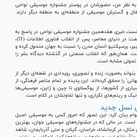
 به نظر من، حضورشان در پوستر جشنواره موسیقی نواحی
ال و گسترش موسیقی از منطقه‌ای به منطقه دیگر دارند.
شست خبری هفدهمین جشنواره موسیقی نواحی در پاسخ به
پرسشی درباره تأثیر فناوری بر موسیقی اصیل، گفت: در دنیای معاصر، پس از انقلاب فناوری اطلاعات (IT)،
ر، پرسپکتیو انسان مدرن را نسبت به جهان متحول کرده و
ت. همان‌طور که انقلاب صنعتی در گذشته دیدگاه بشر را
د تحولی مشابه است.
ی باور نمی‌کرد که بتواند به‌صورت زنده و تصویری، رویدادی در نقطه‌ای دیگر از
انی' را محقق کرده‌اند. این پدیده بر تمام عناصر فرهنگی، از
اری از کشورها، از یوگسلاوی تا چین و ژاپن، موسیقی‌ها
ونیک و ریتم‌های تکراری، و تنها تفاوتشان در کلام است.
ی نسل جدید
وام بیان کرد: این تصور که امروز کسی به موسیقی اصیل
است. در حالی که در جشنواره‌های موسیقی جوان، بهترین
مثال، در کرمانشاه، خراسان، گیلان و حتی آذربایجان، شاهد
سفانه این رویداد‌ها در رسانه‌ها کمتر انعکاس می‌یابند.