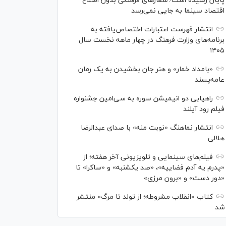
پایان رسیده است/ شعارهای فرهنگی بدون اصلاح
اقتصاد سینما به جایی نمی‌رسد
انتشار فهرست اعتبارات اختصاص‌یافته به
برنامه‌های وزارت فرهنگ در چهار ماهه نخست سال
۱۴۰۵
«بامداد خمار» و هنر جان بخشیدن به یک رمان
عامه‌پسند
راهیابی دو انیمیشن سوره به سی‌امین جشنواره
فیلم رود آیلند
انتشار نماهنگ «نوبت منه» با صدای عبدالرضا
هلالی
فیلم‌های سینمایی و تلویزیونی آخر هفته؛ از
«پدرم یه آدم فضاییه»، «صد یکشنبه» و «ساکرا» تا
«دور دست» و «برون مرزی»
کتاب «انقلاب مشروطه؛ از تولد تا مرگ» منتشر
شد