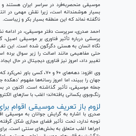
موسیقی منحصر‌به‌فرد در سراسر ایران هستند و
بسیار هوشمندانه است، زیرا نقش مهمی در انتق
ناگفته نماند که این منطقه بسیار بکر و زیباست.
احمد صدری، سرپرست دفتر موسیقی، در ادامه ن
نگاه انسان به هستی دگرگون شده است. این تغیی
حتی مفاهیمی مانند اصالت را زیر سوال برده اس
تغییر داد، امروز نیز فناوری دیجیتال در حال ایجا
وی افزود: دهه‌های ۶۰ و ۷۰، کس
جهان را ببیند، اما امروز رسانه‌ها مفهوم 'دهکده جه
جمله موسیقی، تأثیر گذاشته است. اکنون در بسی
رنگ‌وبوی یکسانی یافته‌اند؛ اغلب با ساز‌های الکتر
لزوم باز تعریف موسیقی اقوام برا
صدری با اشاره به گرایش جوانان به موسیقی اق
توجه ندارد، تحت تأثیر فضای مجازی شکل گرفته 
اجرا‌ها اغلب متعلق به بخش‌های سنتی است. برای 
بازگشت به قالب‌های موسیقی نواحی هستیم، اما متأ