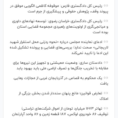
رئیس کل دادگستری فارس: موقوفه کاظمی الگویی موفق در
پیوند وقف، پژوهش حقوقی و پیشگیری از جرم است
رئیس کل دادگستری خراسان رضوی: توسعه نهاد‌های داوری
و میانجی‌گری از اولویت‌های راهبردی مجموعه قضایی استان
بوده است
ادعای نماینده مجلس درباره «نحوه ردزنی محل استقرار شهید
لاریجانی» صحت ندارد/ بررسی‌های قضایی و پرونده تشکیل شده
این ادعا را تایید نمی‌کند
دادستان ساری: وضعیت معیشتی و تجهیز این نیرو‌ها برای
مقابله با تخریب جنگل‌ها و تصرف اراضی ملی باید بهبود یابد
یک محکوم به قصاص در آذربایجان‌ غربی از مجازات رهایی
یافت
تعارض قوانین؛ مانع پنهان سنددار شدن بخش بزرگی از
املاک
تهاتر ۱۶۷۳ میلیارد تومان از اموال شرکت‌های تراستی/
توقیف ۸۶ خودروی لوکس، ۱۸۷ قطعه زمین و ۸۶ واحد آپارتمان