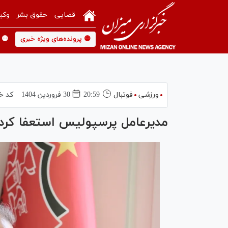
قضایی
حقوق بشر
وکی
🟡 پرونده‌های ویژه خبری
🟡 
ورزشی
فوتبال
20:59
30 فروردين 1404
کد خ
مدیرعامل پرسپولیس استعفا کرد/ سرخپوشان ۱۰ در