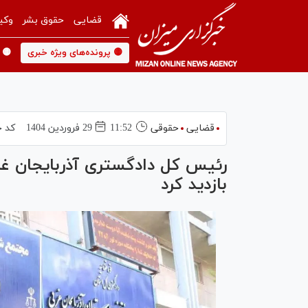
قضایی
حقوق بشر
وکی
🟡 پرونده‌های ویژه خبری
🟡 
قضایی
حقوقی
11:52
29 فروردين 1404
کد خ
رئیس کل دادگستری آذربایجان غر
بازدید کرد