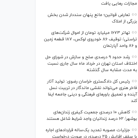
مجازات رهایی یافت
تعارض قوانین؛ مانع پنهان سنددار شدن بخش
بزرگی از املاک
تهاتر ۱۶۷۳ میلیارد تومان از اموال شرکت‌های
تراستی/ توقیف ۸۶ خودروی لوکس، ۱۸۷ قطعه زمین
و ۸۶ واحد آپارتمان
رشد حدود ۹ درصدی صلح و سازش در شورای حل
اختلاف استان تهران در خرداد ماه سال جاری نسبت
به مدت مشابه سال گذشته
رئیس کل دادگستری خراسان رضوی: تولید آثار
فاخر هنری می‌تواند نقشی ماندگار در تربیت نسل
آینده و تعمیق باور‌های فرهنگی و دینی جامعه ایفا
کند
کاهش ۱۰ درصدی جمعیت کیفری زندان‌های
بوشهر/ ۶۲ درصد زندانیان واجد شرایط شاغل هستند
جزئیات مصوبه تمدید یک‌ساله قرارداد‌های اجاره
با سقف افزایش ۲۵ درصدی در صورت درخواست