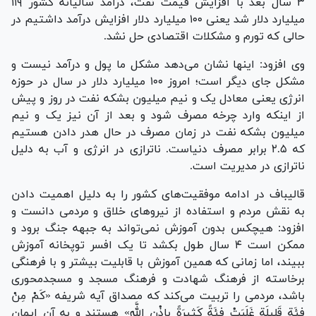
۳ سال بعد با افزایش قیمت نفت، درآمد سالیانه کشور ۱۱۹
میلیارد دلار شد یعنی ۱۰۰ میلیارد دلار افزایش درآمد داشتیم در
حالی که تورم و مشکلات اقتصادی حل نشد.
وی افزود: اینها نشان می‌دهد مشکل ما پول و درآمد نیست و
مشکل جای دیگر است؛ امروز ۱۰۰ میلیارد دلار در سال در حوزه
انرژی یعنی معادل یک و نیم میلیون بشکه نفت در روز و پیش
از اینکه وارد چرخه مصرف شود و بعد از آن نیز یک و نیم
میلیون بشکه نفت در زمان مصرف در حال هدر دادن هستیم
که ۲.۵ برابر مصرف دنیاست. ناترازی در انرژی و آب به دلیل
ناترازی در مدیریت است.
قالیباف در ادامه موفقیت‌های کشور را به دلیل اهمیت دادن
به نقش مردم و استفاده از نیرو‌های خلاق و مردمی دانست و
افزود: هیچکس بدون آموزش نمی‌تواند به جبهه جنگ برود و
ممکن است ۴ سال طول بکشد تا یک افسر توپخانه آموزش
ببیند، اما زمانی که همین آموزش با قابلیت بیشتر و با فرهنگی
برخاسته از فرهنگ شهادت و فرهنگ مسجد و مسجدمحوری
باشد، مردمی را تربیت می‌کند که مصداق آیه شریفه «کَمْ مِنْ
فِئَةٍ قَلِیلَةٍ غَلَبَتْ فِئَةً کَثِیرَةً بِإِذْنِ اللَّهِ» هستند و به آن ایمان