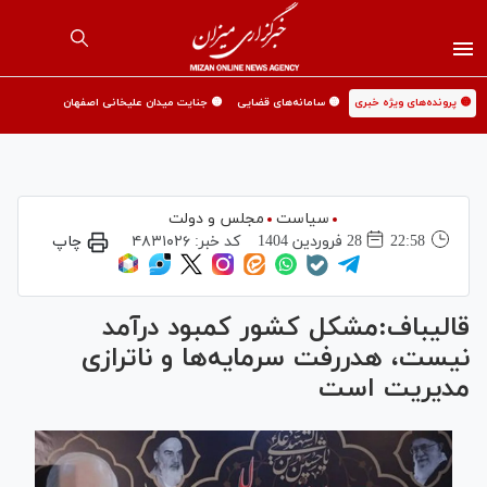
🟡 پرونده‌های ویژه خبری
🟡 سامانه‌های قضایی
🟡 جنایت میدان علیخانی اصفهان
سیاست
مجلس و دولت
22:58
28 فروردين 1404
کد خبر:
۴۸۳۱۰۲۶
چاپ
قالیباف:مشکل کشور کمبود درآمد
نیست، هدررفت سرمایه‌ها و ناترازی
مدیریت است