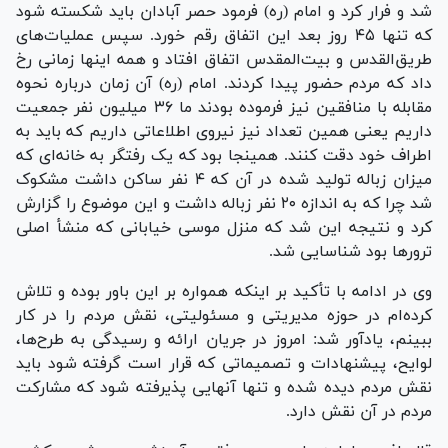
شد و فرار کرد و امام (ره) فرمود حصر آبادان باید شکسته شود
که تنها ۴۵ روز بعد این اتفاق رقم خورد. سپس عملیات‌های
طریق‌القدس و بیت‌المقدس اتفاق افتاد و همه اینها زمانی رخ
داد که مردم حضور پیدا کردند. امام (ره) آن زمان درباره نحوه
مقابله با منافقین نیز فرموده بودند ما ۳۶ میلیون نفر جمعیت
داریم یعنی همین تعداد نیز نیروی اطلاعاتی داریم که باید به
اطراف خود دقت کنند. همینجا بود که یک رفتگر به خانه‌ای که
میزان زباله تولید شده در آن که ۴ نفر ساکن داشت مشکوک
شد چرا که به اندازه ۲۰ نفر زباله داشت و این موضوع را گزارش
کرد و نتیجه این شد که منزل موسی خیابانی که منشأ اصلی
ترور‌ها بود شناسایی شد.
وی در ادامه با تأکید بر اینکه همواره بر این باور بوده و تلاش
کرده‌ام در حوزه مدیریتی و مسئولیتی، نقش مردم را در کار
ببینم، یادآور شد: امروز در جریان ارائه و رسیدگی به طرح‌ها،
لوایح، پیشنهادات و تصمیماتی که قرار است گرفته شود باید
نقش مردم دیده شده و تنها آنهایی پذیرفته شود که مشارکت
مردم در آن نقش دارد.