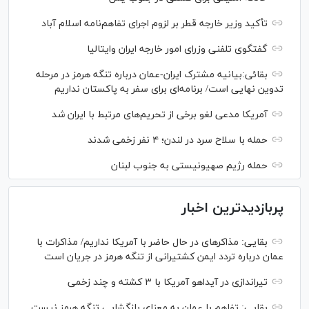
تأکید وزیر خارجه قطر بر لزوم اجرای تفاهم‌نامه اسلام آباد
گفتگوی تلفنی وزرای امور خارجه ایران وایتالیا
بقائی:بیانیه مشترک ایران-عمان درباره تنگه هرمز در مرحله
تدوین نهایی است/ برنامه‌ای برای سفر به پاکستان نداریم
آمریکا مدعی لغو برخی از تحریم‌های مرتبط با ایران شد
حمله با سلاح سرد در لندن؛ ۴ نفر زخمی شدند
حمله رژیم صهیونیستی به جنوب لبنان
پربازدیدترین اخبار
بقایی: مذاکره‎ای در حال حاضر با آمریکا نداریم/ مذاکرات با
عمان درباره تردد ایمن کشتیرانی از تنگه هرمز در جریان است
تیراندازی در آیداهو آمریکا با ۳ کشته و چند زخمی
بقایی: تفاهم با عمان به معنای بازگشایی تنگه هرمز نیست