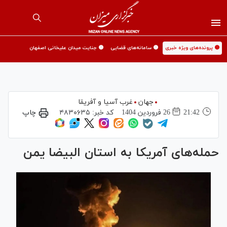
🟡 پرونده‌های ویژه خبری
🟡 سامانه‌های قضایی
🟡 جنایت میدان علیخانی اصفهان
جهان
غرب آسیا و آفریقا
21:42
26 فروردين 1404
کد خبر:
۴۸۳۰۶۳۵
چاپ
حمله‌های آمریکا به استان البیضا یمن