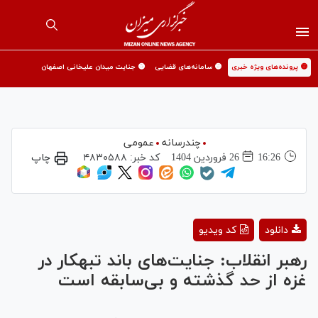
🟡 پرونده‌های ویژه خبری
🟡 سامانه‌های قضایی
🟡 جنایت میدان علیخانی اصفهان
چندرسانه
عمومی
16:26
26 فروردين 1404
کد خبر:
۴۸۳۰۵۸۸
چاپ
Play
دانلود
کد ویدیو
Video
رهبر انقلاب: جنایت‌های باند تبهکار در
غزه از حد گذشته و بی‌سابقه است