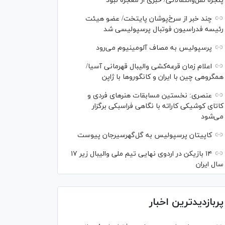
پنجره نقل‌وانتقالاتی/ خبری از معجزه نبود
چند خبر از سرخ‌پوشان پایتخت/ عضو هیئت
رئیسه فدراسیون فوتبال پرسپولیسی شد
پرسپولیس به مصاف آلومینیوم می‌رود
اعلام زمان قرعه‌کشی والیبال قهرمانی آسیا/
همگروهی چین با ایران و کانگورو‌ها با ژاپن
عنصری: نخستین مسابقات هنر‌های فردی و
کاتای کوشیکی کاراته با نگاهی فراسبکی برگزار
می‌شود
کاپیتان پرسپولیس به گل‌گهرسیرجان پیوست
۱۴ بازیکن در اردوی نهایی تیم ملی والیبال زیر ۱۷
سال ایران
پربازدیدترین اخبار