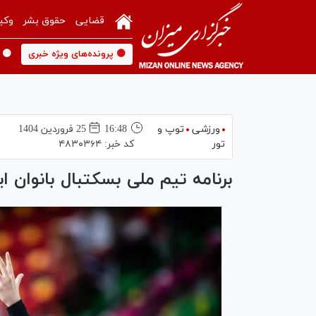
قضایی
حقوق بشر
وکی
🟡 پرونده‌های ویژه خبری
🟡 
ورزشی
توپ و
16:48
25 فروردين 1404
تور
کد خبر:
۴۸۳۰۳۶۴
برنامه تیم ملی بسکتبال بانوان ا