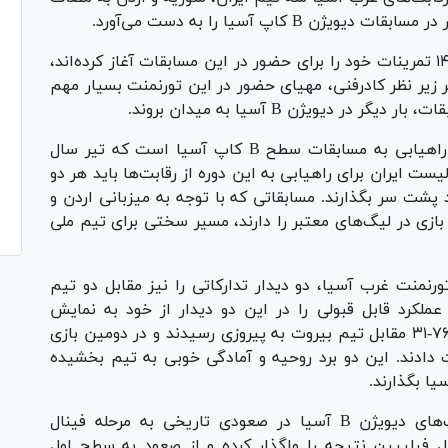
B کاپ آسیا را به دست می‌آورد.
که از چهارم فروردین ۱۴۰۴ تمرینات خود را برای حضور در این مسابقات آغاز کرده‌اند،
 زیر نظر کادرفنی، مهیای حضور در این تورنمنت بسیار مهم
دیویژن B آسیا به میدان بروند.
مسابقات غرب آسیا در واقع مرحله انتخابی برای راهیابی به مسابقات سطح B کاپ آسیا است که تیر سال
ست ایران برای راهیابی به این دوره از رقابت‌ها باید هر دو
 پشت سر بگذارند. مسابقاتی که با توجه به میزبانی اردن و
بازی در لیگ‌های معتبر را دارند، مسیر سختی برای تیم ملی
ورنمنت غرب آسیا، دو دیدار تدارکاتی را نیز مقابل دو تیم
 عملکرد قابل قبولی را در این دو دیدار از خود به نمایش
گذاشتند. ملی‌پوشان در نخستین دیدار با نتیجه ۷۶-۳۱ مقابل تیم بیروت به پیروزی رسیدند و در دومین بازی
 کلاب را شکست دادند. این دو برد روحیه و آمادگی خوبی به تیم بخشیده
یا بگذارند.
شاگردان النی کاپوچیانی در دوره گذشته رقابت‌های دیویژن B آسیا در صعودی تاریخی به مرحله فینال
بل فیلیپین نتیجه را واگذار کرده و از صعود به سطح اول