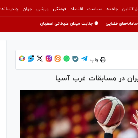
ل آنلاین
جامعه
سیاست
اقتصاد
فرهنگی
ورزشی
جهان
چندرسانه‌ا
سامانه‌های قضایی
🟡 جنایت میدان علیخانی اصفهان
چاپ
یران در مسابقات غرب آسیا