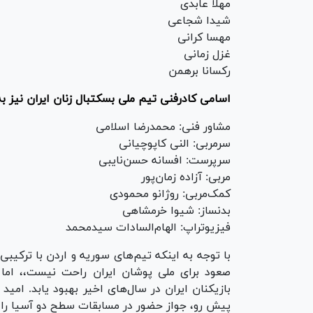
مهلا عابدی
شیدا شجاعی
مهسا کرانی
غزل زمانی
رکسانا برهمن
اسامی کادرفنی تیم ملی بسکتبال زنان ایران نیز ب
مشاور فنی: محمدرضا اسلامی
سرمربی: النی کاپوچیانی
سرپرست: افسانه حسن‌نایبی
مربی: آزاده زمان‌پور
کمک‌مربی: روژانو محمودی
بدنساز: شیوا خرمشاهی
فیزیوتراپ: الهام‌السادات سیدمحمد
با توجه به اینکه تیم‌های سوریه و اردن با ترکیبی
صعود برای ملی پوشان ایران راحت نیست،، اما
بازیکنان ایران در سال‌های اخیر بهبود یابد. امی
پیش رو، جواز حضور در مسابقات سطح دو آسیا را 