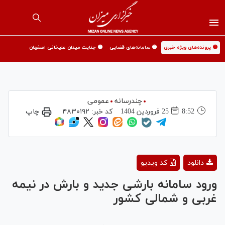
🟡 پرونده‌های ویژه خبری
🟡 سامانه‌های قضایی
🟡 جنایت میدان علیخانی اصفهان
چندرسانه
عمومی
8:52
25 فروردين 1404
کد خبر:
۴۸۳۰۱۹۲
چاپ
Play
دانلود
کد ویدیو
Video
ورود سامانه بارشی جدید و بارش در نیمه
غربی و شمالی کشور