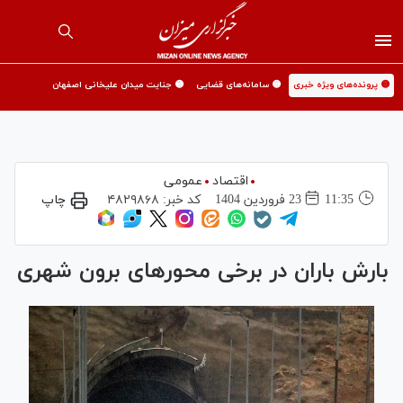
🟡 پرونده‌های ویژه خبری
🟡 سامانه‌های قضایی
🟡 جنایت میدان علیخانی اصفهان
اقتصاد
عمومی
11:35
23 فروردين 1404
کد خبر:
۴۸۲۹۸۶۸
چاپ
بارش باران در برخی محور‌های برون شهری