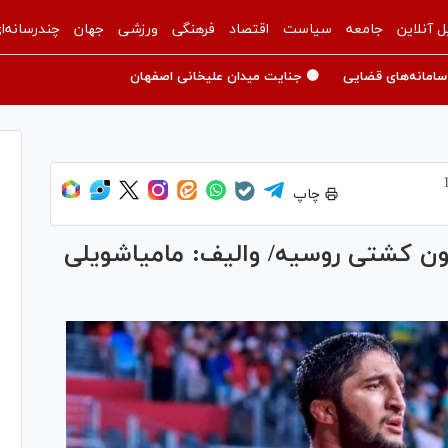
ل آنلاین
جامعه
سیاست
اقتصاد
فرهنگی
ورزشی
جهان
چندرسانه‌ا
سامانه‌های قضایی
🟡 جنایت میدان علیخانی اصفهان
چاپ
یون کشتی روسیه/ والیف: مامیاشویلی