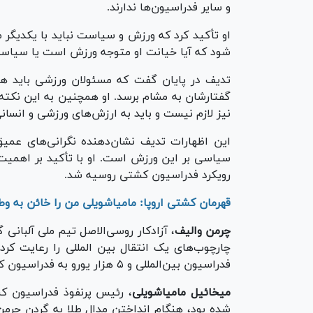
و سایر فدراسیون‌ها ندارند.
او تأکید کرد که ورزش و سیاست نباید با یکدیگر
شود که آیا خیانت او متوجه ورزش است یا سیاس
تدیف در پایان گفت که مسئولان ورزشی باید همه 
گفتارشان به مشام برسد. او همچنین به این نکته 
نیز لازم نیست و باید به ارزش‌های ورزشی و انسا
این اظهارات تدیف نشان‌دهنده نگرانی‌های عم
سیاسی بر این ورزش است. او با تأکید بر اهمیت
رویکرد فدراسیون کشتی روسیه شد.
قهرمان کشتی اروپا: مامیاشویلی من را خائن به و
چرمن والیف
، آزادکار روسی‌الاصل تیم ملی آلبانی 
فدراسیون بین‌المللی و ۵ هزار یورو به فدراسیون کشتی روسیه پرداخت کردم.
میخائیل مامیاشویلی
، رئیس پرنفوذ فدراسیون ک
شده بود، هنگام انداختن مدال طلا به گردن چرمن 