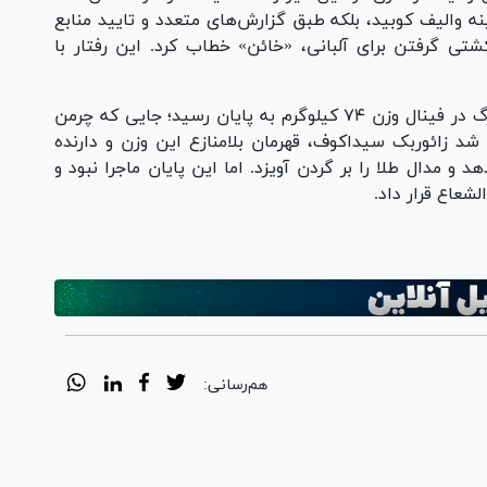
نه والیف کوبید، بلکه طبق گزارش‌های متعدد و تایید منابع
شتی گرفتن برای آلبانی، «خائن» خطاب کرد. این رفتار با
رقابت‌های کشتی آزاد قهرمانی اروپا با شگفتی بزرگ در فینال وزن ۷۴ کیلوگرم به پایان رسید؛ جایی که چرمن
 شد زائوربک سیداکوف، قهرمان بلامنازع این وزن و دارنده
 مدال طلا را بر گردن آویزد. اما این پایان ماجرا نبود و
شعاع قرار داد.
هم‌رسانی: