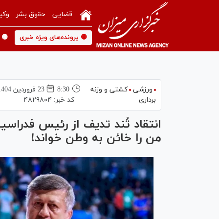
قضایی
حقوق بشر
وکی
🟡 پرونده‌های ویژه خبری
🟡 
ورزشی
کشتی و وزنه
8:30
23 فروردين 1404
برداری
کد خبر:
۴۸۲۹۸۰۴
انتقاد تُند تدیف از رئیس فدراس
من را خائن به وطن خواند!