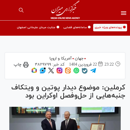
🟡 پرونده‌های ویژه خبری
🟡 سامانه‌های قضایی
🟡 جنایت میدان علیخانی اصفهان
جهان
آمریکا و اروپا
23:22
22 فروردين 1404
کد خبر:
۴۸۲۹۷۹۹
چاپ
کرملین: موضوع دیدار پوتین و ویتکاف
جنبه‌هایی از حل‌وفصل اوکراین بود