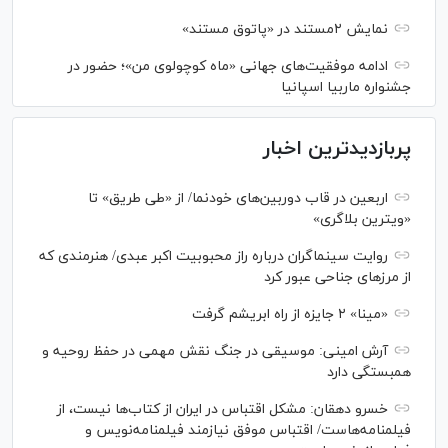
نمایش ۲مستند در «پاتوق مستند»
ادامه موفقیت‌های جهانی «ماه کوچولوی من»؛ حضور در
جشنواره ماربیا اسپانیا
پربازدیدترین اخبار
اربعین در قاب دوربین‌های خودنما/ از «طی طریق» تا
«ویترین بلاگری»
روایت سینماگران درباره راز محبوبیت اکبر عبدی/ هنرمندی که
از مرزهای جناحی عبور کرد
«مینا» ۲ جایزه از راه ابریشم گرفت
آرش امینی: موسیقی در جنگ نقش مهمی در حفظ روحیه و
همبستگی دارد
خسرو دهقان: مشکل اقتباس در ایران از کتاب‌ها نیست، از
فیلمنامه‌هاست/ اقتباس موفق نیازمند فیلمنامه‌نویس و