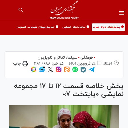
🟡 پرونده‌های ویژه خبری
🟡 سامانه‌های قضایی
🟡 جنایت میدان علیخانی اصفهان
فرهنگی
سینما،‌ تئاتر و تلویزیون
18:24
21 فروردين 1404
کد خبر:
۴۸۲۹۶۸۸
چاپ
پخش خلاصه قسمت ۱۲ تا ۱۷ مجموعه
نمایشی «پایتخت ۷»