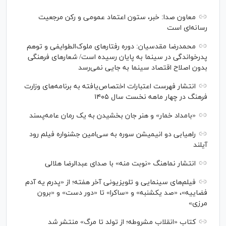
معاون صدا: خبر، ستون اعتماد عمومی و رکن مرجعیت
رسانه‌ای است
محمدرضا مقدسیان: دوره رفتارهای ملوک‌الطوایفی و توهم
پدرخواندگی در سینما به پایان رسیده است/ شعارهای فرهنگی
بدون اصلاح اقتصاد سینما به جایی نمی‌رسد
انتشار فهرست اعتبارات اختصاص‌یافته به برنامه‌های وزارت
فرهنگ در چهار ماهه نخست سال ۱۴۰۵
«بامداد خمار» و هنر جان بخشیدن به یک رمان عامه‌پسند
راهیابی دو انیمیشن سوره به سی‌امین جشنواره فیلم رود
آیلند
انتشار نماهنگ «نوبت منه» با صدای عبدالرضا هلالی
فیلم‌های سینمایی و تلویزیونی آخر هفته؛ از «پدرم یه آدم
فضاییه»، «صد یکشنبه» و «ساکرا» تا «دور دست» و «برون
مرزی»
کتاب «انقلاب مشروطه؛ از تولد تا مرگ» منتشر شد