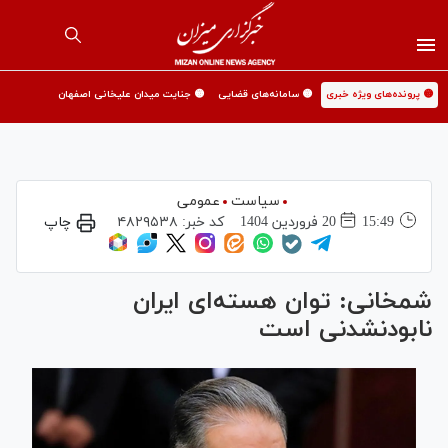
🟡 پرونده‌های ویژه خبری
🟡 سامانه‌های قضایی
🟡 جنایت میدان علیخانی اصفهان
سیاست
عمومی
15:49
20 فروردين 1404
کد خبر:
۴۸۲۹۵۳۸
چاپ
شمخانی: توان هسته‌ای ایران
نابودنشدنی است