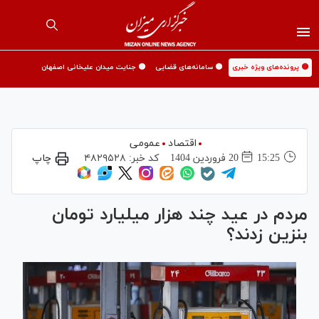
🟡 پرونده‌های ویژه خبری
🟡 سامانه‌های قضایی
🟡 جنایت میدان علیخانی اصفهان
اقتصاد
عمومی
15:25
20 فروردين 1404
کد خبر:
۴۸۲۹۵۲۸
چاپ
مردم در عید چند هزار میلیارد تومان
بنزین زدند؟