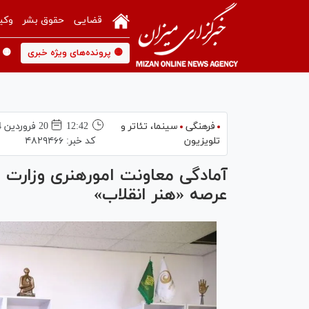
قضایی
حقوق بشر
وکی
🟡 پرونده‌های ویژه خبری
🟡 
فرهنگی
سینما،‌ تئاتر و
12:42
20 فروردين 1404
تلویزیون
کد خبر:
۴۸۲۹۴۶۶
آمادگی معاونت امورهنری وزارت ف
عرصه «هنر انقلاب»