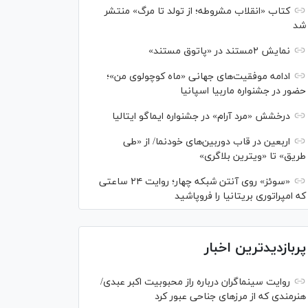
کتاب «انقلاب مشروطه؛ از تولد تا مرگ» منتشر
شد
نمایش ۲مستند در «پاتوق مستند»
ادامه موفقیت‌های جهانی «ماه کوچولوی من»؛
حضور در جشنواره ماربیا اسپانیا
درخشش «مرد آرام» در جشنواره ایماگو ایتالیا
اربعین در قاب دوربین‌های خودنما/ از «طی
طریق» تا «ویترین بلاگری»
«سوئز» روی آنتن شبکه چهار؛ روایت ۲۴ ساعتی
که امپراتوری بریتانیا را فروپاشید
پربازدیدترین اخبار
روایت سینماگران درباره راز محبوبیت اکبر عبدی/
هنرمندی که از مرزهای جناحی عبور کرد