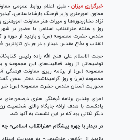
خبرگزاری میزان
-
طبق اعلام روابط عمومی معاون
معاون امورهنری وزیر فرهنگ وارشاداسلامی، آیدین
نژاد مشاورموزه‌ها و میراث هنر معاونت امورهنری 
روز و هفته هنرانقلاب اسلامی با حضور در شه
مقدس حضرت معصومه (س) و بازدید از موزه و کتا
انقلاب و دفاع مقدس دیدار و در جریان تازه‌ترین ف
حجت الاسلام علی فتح الله زاده رئیس کتابخ
توضیحاتی از روند فعالیت‌های این مجموعه و 
معصومه (س) از برنامه ریزی معاونت فرهنگی آس
معصومه (س) و روز گرامیداشت دختر سخن گفت و ا
محوریت آستان مقدس حضرت معصومه (س) خبر د
اجرای چندین برنامه فرهنگی هنری درصحن‌های م
پادکست با هدف ارائه جایگاه والای شخصیت زن از
دیگر نکاتی بود که در این نشست به آنها شد.
در دیدار با چهره پیشگام «هنرانقلاب اسلامی» چ
بازدید از «کانون هنرشیعی» به مدیریت استاد