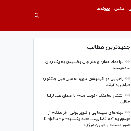
ی
عکس
پیوندها
جدیدترین مطالب
«بامداد خمار» و هنر جان بخشیدن به یک رمان
عامه‌پسند
راهیابی دو انیمیشن سوره به سی‌امین جشنواره
فیلم رود آیلند
انتشار نماهنگ «نوبت منه» با صدای عبدالرضا
هلالی
فیلم‌های سینمایی و تلویزیونی آخر هفته؛ از
«پدرم یه آدم فضاییه»، «صد یکشنبه» و «ساکرا» تا
«دور دست» و «برون مرزی»