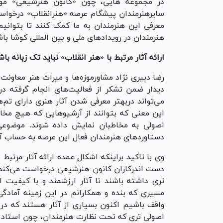
در مجموعه هایی، چون «کانون هنرشیعی» مورد
سایرهنرمندان پیشگام عرصه «هنرانقلاب» درخواست
معرفی این هنرمندان به ما کمک کنند تا بتوانی
هنرمندان در رویداد‌های ملی و بین المللی کوشا با
ارائه آثار مرتبط با «هنر انقلاب» نباید تک زبانه باش
رضا دبیری نژاد مشاورموزه‌ها و میراث هنر معاون
دیدار ضمن تشکر از فعالیت‌های انجام گرفته در
می‌تواند دربهتر معرفی شدن آثار هنری دارای تم‌ه
این معنی که بتوانند از آرشیو‌هایی که هیچ مخا
اصولی به مخاطبان نمایش داده شوند. موضوعی ک
دستاورد‌های هنرمندان فعال این عرصه به حساب آی
وی با تاکید براینکه اشکال عمده ارائه آثار مرتبط 
دست اندرکاران کانون هنرشیعی درخواست می‌کنم ک
تری داشته باشند تا آثار ارزشمند و با کیفیت ا
مسیری که بنده و همکارانم در این زمینه آمادگی 
واقف باشیم اکنون بسیاری از آثار هستند که در آر
اصولی تری که تحت نظارت هنرمندان، چون استاد نجا