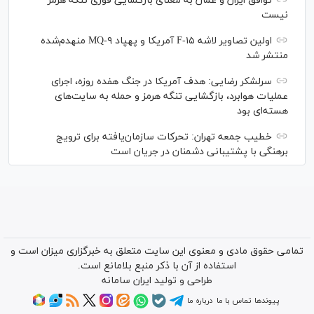
توافق ایران و عمان به معنای بازگشایی فوری تنگه هرمز
نیست
اولین تصاویر لاشه F-۱۵ آمریکا و پهپاد MQ-۹ منهدم‌شده
منتشر شد
سرلشکر رضایی: هدف آمریکا در جنگ هفده روزه، اجرای
عملیات هوابرد، بازگشایی تنگه هرمز و حمله به سایت‌های
هسته‌ای بود
خطیب جمعه تهران: تحرکات سازمان‌یافته برای ترویج
برهنگی با پشتیبانی دشمنان در جریان است
تمامی حقوق مادی و معنوی این سایت متعلق به خبرگزاری میزان است و
استفاده از آن با ذکر منبع بلامانع است.
طراحی و تولید
ایران سامانه
پیوندها
تماس با ما
درباره ما