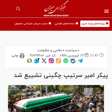
🟡 پرونده‌های ویژه خبری
🟡 سامانه‌های قضایی
🟡 جنایت میدان علیخانی اصفهان
سیاست
دفاعی و مقاومت
15:45
19 فروردين 1404
کد خبر:
۴۸۲۹۳۰۶
چاپ
پیکر امیر سرتیپ چگینی تشییع شد