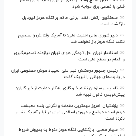
معتمدیان: هیچ واحد تولیدی در تهران نباید بدون اطلاع
قبلی با قطعی برق مواجه شود
سخنگوی ارتش: نظم ایرانی حاکم بر تنگه هرمز غیرقابل
بازگشت است
دبیر شورای عالی امنیت ملی: تا آمریکا رفتارش را تصحیح
نکند، تنگه هرمز باز نخواهد شد
استاندار تهران: حل آلودگی هوای تهران نیازمند تصمیم‌گیری
و اقدام در سطح ملی است
رئیس جمهور درخشش تیم ملی المپیاد هوش مصنوعی ایران
در رقابت‌های جهانی را تبریک گفت
تاسیس سازمان نظام خبرنگاری راهکار حمایت از خبرنگاران؛
پیش‌نویس قانون تهیه شد
پزشکیان: امروز مهمترین دغدغه و نگرانی بنده معیشت
مردم است/ مواضع جمهوری اسلامی ایران در قبال آمریکا تغییر
نکرده است
سردار محبی: بازگشایی تنگه هرمز منوط به پذیرش شروط