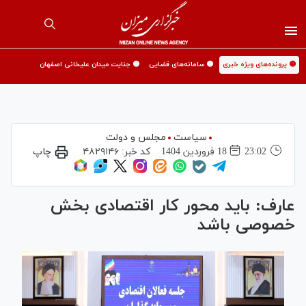
🟡 پرونده‌های ویژه خبری
🟡 سامانه‌های قضایی
🟡 جنایت میدان علیخانی اصفهان
سیاست
مجلس و دولت
23:02
18 فروردين 1404
کد خبر:
۴۸۲۹۱۴۶
چاپ
عارف: باید محور کار اقتصادی بخش
خصوصی باشد