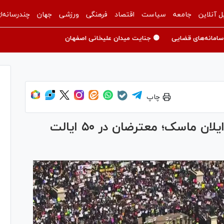
ل آنلاین
جامعه
سیاست
اقتصاد
فرهنگی
ورزشی
جهان
چندرسانه‌ا
سامانه‌های قضایی
🟡 جنایت میدان علیخانی اصفهان
چاپ
تظاهرات سراسری علیه ترامپ و ایلان ماسک؛ معترضان در ۵۰ ایالت