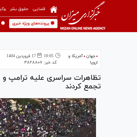
قضایی
حقوق بشر
وکی
🟡 پرونده‌های ویژه خبری
🟡 
جهان
آمریکا و
10:05
17 فروردين 1404
اروپا
کد خبر:
۴۸۲۸۸۰۷
تجمع کردند