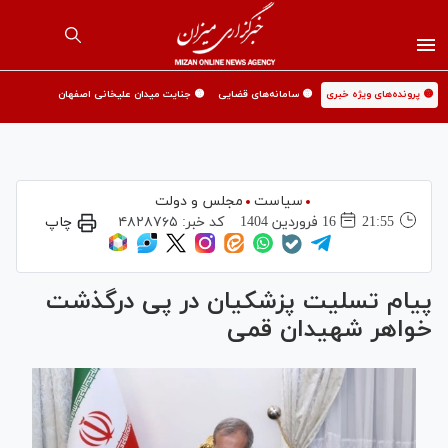
🟡 پرونده‌های ویژه خبری
🟡 سامانه‌های قضایی
🟡 جنایت میدان علیخانی اصفهان
سیاست
مجلس و دولت
21:55
16 فروردين 1404
کد خبر:
۴۸۲۸۷۶۵
چاپ
پیام تسلیت پزشکیان در پی درگذشت
خواهر شهیدان قمی