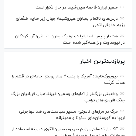
سفیر ایران: فاجعه هیروشیما در حال تکرار است
درس‌های ناتمام بمباران هیروشیما؛ جهان زیر سایه خلأ‌های
رژیم حقوقی اتمی
هشدار پلیس استرالیا درباره یک بحران انسانی؛ آزار کودکان
در نیوساوت ولز همه‌گیر شده است
پربازدیدترین اخبار
نیویورک‌تایمز: آمریکا با بمب ۲ هزار پوندی خانه‌ای در قشم را
هدف گرفت
واقعیتی بزرگ‌تر از آمار‌های رسمی؛ غیرنظامیان قربانیان بزرگ
جنگ افروزی‌های ترامپ
مرگ در مرز‌های نامرئی؛ مسیر سیاست‌های ضد مهاجرتی
اروپا به گورستان‌های سئوتا و مدیترانه
آلکاتراز تمساحی رژیم صهیونیستی؛ الگوی دیرینه استفاده از
حیوانات برای تحمیل رنج به فلسطینی‌ها