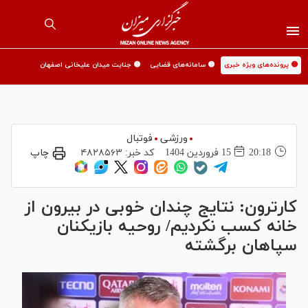
🟡 پرونده‌های ویژه خبری
🟡 سامانه‌های قضایی
🟡 جنایت میدان علیخانی اصفهان
ورزشی
فوتبال
20:18
15 فروردين 1404
کد خبر:
۴۸۲۸۵۶۳
چاپ
کارترون: نتایج چندان خوبی در بیرون از
خانه کسب نکردیم/ روحیه بازیکنان
سپاهان برگشته