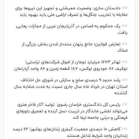
دادستان ساری: وضعیت معیشتی و تجهیز این نیرو‌ها برای
مقابله با تخریب جنگل‌ها و تصرف اراضی ملی باید بهبود یابد
یک محکوم به قصاص در آذربایجان‌ غربی از مجازات رهایی
یافت
تعارض قوانین؛ مانع پنهان سنددار شدن بخش بزرگی از
املاک
تهاتر ۱۶۷۳ میلیارد تومان از اموال شرکت‌های تراستی/
توقیف ۸۶ خودروی لوکس، ۱۸۷ قطعه زمین و ۸۶ واحد آپارتمان
رشد حدود ۹ درصدی صلح و سازش در شورای حل اختلاف
استان تهران در خرداد ماه سال جاری نسبت به مدت مشابه سال
گذشته
رئیس کل دادگستری خراسان رضوی: تولید آثار فاخر هنری
می‌تواند نقشی ماندگار در تربیت نسل آینده و تعمیق باور‌های
فرهنگی و دینی جامعه ایفا کند
کاهش ۱۰ درصدی جمعیت کیفری زندان‌های بوشهر/ ۶۲ درصد
زندانیان واجد شرایط شاغل هستند