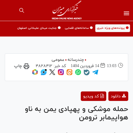
🟡 پرونده‌های ویژه خبری
🟡 سامانه‌های قضایی
🟡 جنایت میدان علیخانی اصفهان
چندرسانه
عمومی
13:03
14 فروردين 1404
کد خبر:
۴۸۲۸۴۱۲
چاپ
Play
دانلود
کد ویدیو
Video
حمله موشکی و پهپادی یمن به ناو
هواپیمابر ترومن