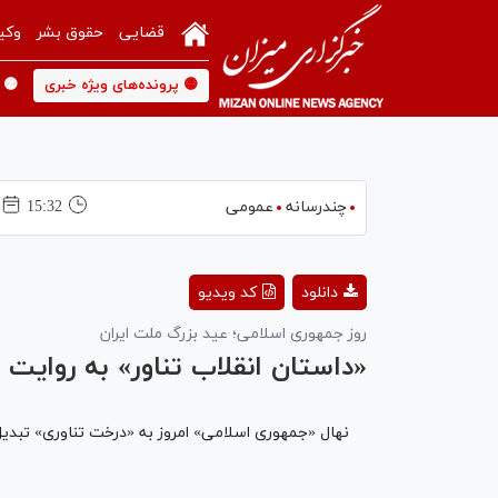
قضایی
حقوق بشر
وکی
🟡 پرونده‌های ویژه خبری
🟡 
چندرسانه
عمومی
15:32
دانلود
کد ویدیو
روز جمهوری اسلامی؛ عید بزرگ ملت ایران
«داستان انقلاب تناور» به روایت ر
نهال «جمهوری اسلامی» امروز به «درخت تناوری» تبدیل