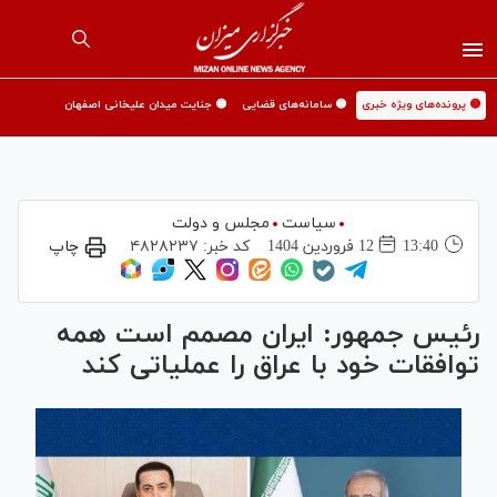
🟡 پرونده‌های ویژه خبری
🟡 سامانه‌های قضایی
🟡 جنایت میدان علیخانی اصفهان
سیاست
مجلس و دولت
13:40
12 فروردين 1404
کد خبر:
۴۸۲۸۲۳۷
چاپ
رئیس جمهور: ایران مصمم است همه
توافقات خود با عراق را عملیاتی کند