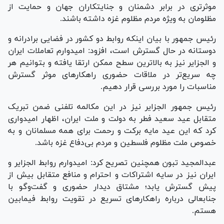
موثرتری در برابر دشمنان و جنایتکاران جهان و حمایت از
مظلومان به ویژه مردم مظلوم غزه داشته باشند.
رئیس جمهور با بیان اینکه روابط دو کشور در فضایی برادرانه و
دوستانه در حال گسترش است، افزود: امیدوارم تعاملات ایران
و الجزایر نیز به بالاترین سطح ممکن ارتقا یافته و بتوانیم هر
چه سریع‌تر در ملاقات حضوری راهکار‌های موثر گسترش
مناسبات را مورد بررسی قرار دهیم.
رئیس جمهور الجزایر نیز در این مکالمه تلفنی ضمن تبریک
متقابل عید سعید فطر به دولت و ملت ایران، اظهار امیدواری
کرد که این عید مایه برکت و رحمت برای همه مسلمانان و به
خصوص ملت مظلوم فلسطین و مردم بی‌دفاع غزه باشد.
عبدالمجید تبون همچنین تصریح کرد: امیدوارم روابط الجزایر و
ایران نیز در سایه اشتراکات و احترام و منافع متقابل بیش از
پیش گسترش یابد؛ مشتاق دیدار حضوری و گفت‌و‌گو با
جنابعالی درباره راهکار‌های تسریع در تقویت روابط فیمابین
هستم.