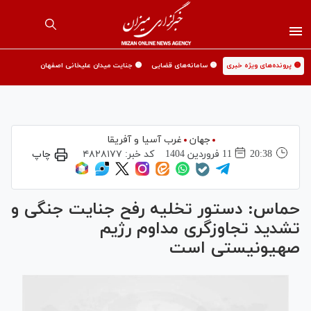
🟡 پرونده‌های ویژه خبری
🟡 سامانه‌های قضایی
🟡 جنایت میدان علیخانی اصفهان
جهان
غرب آسیا و آفریقا
20:38
11 فروردين 1404
کد خبر:
۴۸۲۸۱۷۷
چاپ
حماس: دستور تخلیه رفح جنایت جنگی و
تشدید تجاوزگری مداوم رژیم
صهیونیستی است