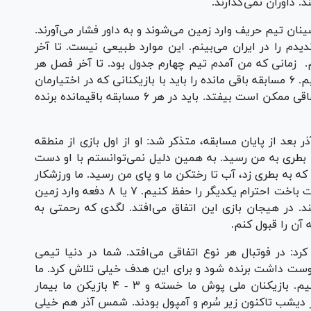
. داوران نمی‌گذارند.
ینان تیم حریف وارد زمین می‌شوند و به داور فشار می‌آورند.
یدم را در ایران می‌بینم. این موارد طبیعی نیست. تا آخر
. زمانی که من آمدم تیم چهارم جدول بود. تا آخر فصل هر
کاری از ما برای موفقیت تیم بربیاید انجام می‌دهیم. ۶ مسابقه باقی مانده را باید با بازیکنانی که در اختیارمان
هست ادامه دهیم. در مسابقات ۳ امتیازی هر اتفاقی ممکن است بیفتد. باید در هر ۶ مسابقه باقیمانده برنده
عد از پایان مسابقه، متذکر شد: او از اول بازی از منطقه
بطری به من رسید. به همین دلیل نمی‌توانستم با او دست
 که به بطری زد، آب تا رختکن ما و پای من رسید. ما ورزشکار
و مربی هستیم. باید چه در صورت برد، چه در صورت باخت احترام یکدیگر را حفظ کنیم. ۷ یا ۸ دفعه وارد زمین
شتند. در هیجان بازی این اتفاق می‌افتد. لگدی که رحمتی به
آن را قبول کنم.
د: در فوتبال هر نوع اتفاقی می‌افتد. شما در دنیا تیمی
ست داشت برنده شود و برای این هدف خیلی تلاش کرد. ما
نتوانستیم اندازه آنها تلاش کنیم و جنگنده باشیم. بازیکنان ملی پوش ما خسته و ۳ - ۴ بازیکن ما بیمار
از دیشب تاکنون زیر سُرم و آمپول بودند. شمس آذر هم خیلی