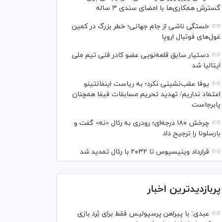
گسترش همکاری‌ها با امضای سندی ۳ ساله
خستگی ناشی از جام جهانی؛ خطر بزرگ در کمین
غول‌های فوتبال اروپا
دستیار سابق قلعه‌نویی عضو کادر فنی تیم ملی
ایتالیا شد
یوفا عقب‌نشینی نکرد؛ به ریاست اینفانتینو
اعتماد نداریم/ تهدید تحریم مسابقات فیفا همچنان
پابرجاست
چرخش ۱۸۰ درجه‌ای؛ رودری به رئال «نه» گفت و
بارسلونا را ترجیح داد
قرارداد وینیسیوس تا ۲۰۳۲ با رئال‌ تمدید شد
پربازدیدترین اخبار
عبدی: با پیراهن پرسپولیس فقط برای بُرد بازی