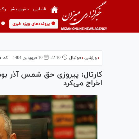
قضایی
حقوق بشر
وکی
🟡 پرونده‌های ویژه خبری
🟡 
ورزشی
فوتبال
22:10
10 فروردين 1404
کد خ
کارتال: پیروزی حق شمس آذر بود/ 
اخراج می‌کرد