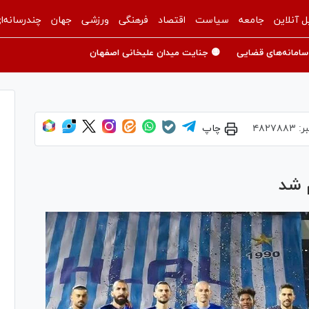
ل آنلاین
جامعه
سیاست
اقتصاد
فرهنگی
ورزشی
جهان
چندرسانه‌ا
سامانه‌های قضایی
🟡 جنایت میدان علیخانی اصفهان
ر:
۴۸۲۷۸۸۳
چاپ
 شد