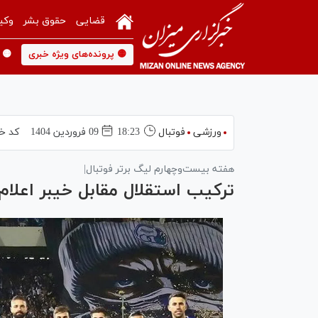
قضایی
حقوق بشر
وکی
🟡 پرونده‌های ویژه خبری
🟡 
ورزشی
فوتبال
18:23
09 فروردين 1404
کد خب
هفته بیست‌وچهارم لیگ برتر فوتبال|
ترکیب استقلال مقابل خیبر اعلام