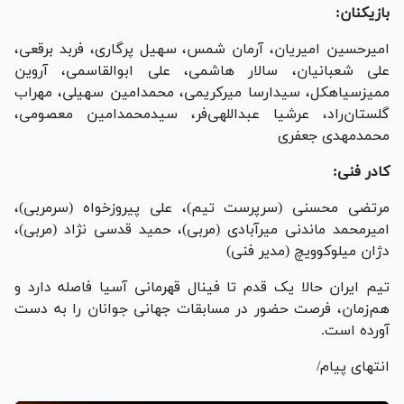
بازیکنان:
امیرحسین امیریان، آرمان شمس، سهیل پرگاری، فربد برقعی،
علی شعبانیان، سالار هاشمی، علی ابوالقاسمی، آروین
ممیز‌سیاهکل، سید‌ارسا میرکریمی، محمدامین سهیلی، مهراب
گلستان‌راد، عرشیا عبداللهی‌فر، سیدمحمدامین معصومی،
محمدمهدی جعفری
کادر فنی:
مرتضی محسنی (سرپرست تیم)، علی پیروزخواه (سرمربی)،
امیرمحمد ماندنی میرآبادی (مربی)، حمید قدسی نژاد (مربی)،
دژان میلوکوویچ (مدیر فنی)
تیم ایران حالا یک قدم تا فینال قهرمانی آسیا فاصله دارد و
هم‌زمان، فرصت حضور در مسابقات جهانی جوانان را به دست
آورده است.
انتهای پیام/