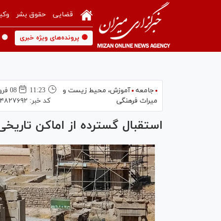
قضایی
حقوق بشر
وکی
🟡 پرونده‌های ویژه خبری
🟡 
جامعه
آموزش،‌ محیط زیست و
11:23
08 فروردين 1404
میراث فرهنگی
کد خبر:
۴۸۲۷۶۹۲
استقبال گسترده از اماکن تاریخی و