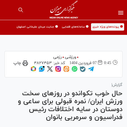
🟡 پرونده‌های ویژه خبری
🟡 سامانه‌های قضایی
🟡 جنایت میدان علیخانی اصفهان
ورزشی
رزمی
0:45
07 فروردين 1404
کد خبر:
۴۸۲۷۴۵۳
چاپ
گزارش|
حال خوب تکواندو در روز‌های سخت
ورزش ایران/ نمره قبولی برای ساعی و
دوستان در سایه اختلافات رئیس
فدراسیون و سرمربی بانوان