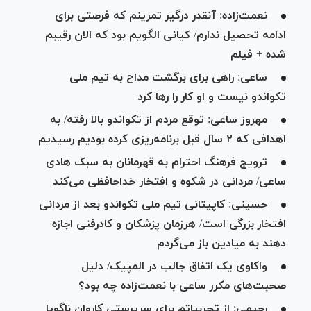
نعمت‌زاده: آنقدر درگیر تمرینم که فرصتی برای
ادامه تحصیل ندارم/ کیانی الگویم بود که الان رقیبم
شده + فیلم
ساعی: راهی برای برگشت مداح به تیم ملی
تکواندو نیست و او کار را رها کرد
مهروز ساعی: توقع مردم از تکواندو بالا رفته/ به
اهدافی که ۲ سال قبل برنامه‌ریزی کرده بودیم رسیدیم
ترویج فرهنگ احترام به قهرمانان به سبک هادی
ساعی/ مردانی در شکوه و افتخار خداحافظی می‌کند
حسینی: کاپیتانی تیم ملی تکواندو بعد از مردانی
افتخار بزرگی است/ هرزمان پزشکان و کادرفنی اجازه
دهند به میادین باز می‌گردم
واکاوی یک اتفاق جالب در المپیک/ دلیل
صحبت‌های مکرر ساعی با نعمت‌زاده چه بود؟
رحیمی: از تجربیاتم برای سرپرستی کاروان ناگویا