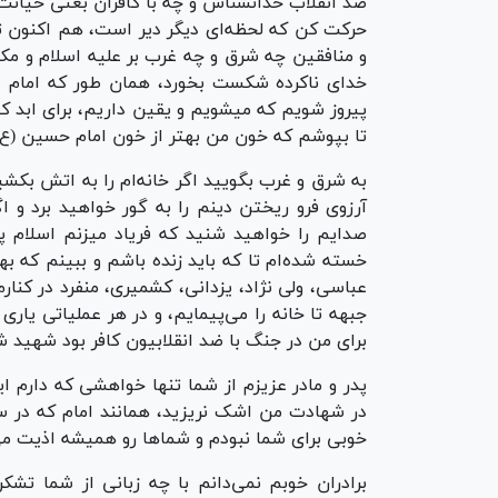
ضد انقلاب خدانشناس و چه با کافران بعثی خیانت 
حرکت کن که لحظه‌ای دیگر دیر است، هم اکنون تو 
و منافقین چه شرق و چه غرب بر علیه اسلام و مک
خدای ناکرده شکست بخورد، همان طور که امام عزی
پیروز شویم که میشویم و یقین داریم، برای ابد کفر
تا بپوشم که خون من بهتر از خون امام حسین (ع) 
به شرق و غرب بگویید اگر خانه‌ام را به اتش بکشی
آرزوی فرو ریختن دینم را به گور خواهید برد و اگر 
صدایم را خواهید شنید که فریاد میزنم اسلام پی
خسته شده‌ام تا که باید زنده باشم و ببینم که به
عباسی، ولی نژاد، یزدانی، کشمیری، منفرد در کنا
جبهه تا خانه را می‌پیمایم، و در هر عملیاتی یار
برای من در جنگ با ضد انقلابیون کافر بود شهید ش
پدر و مادر عزیزم از شما تنها خواهشی که دارم 
در شهادت من اشک نریزید، همانند امام که در 
خوبی برای شما نبودم و شما‌ها رو همیشه اذیت می
برادران خوبم نمی‌دانم با چه زبانی از شما تشک