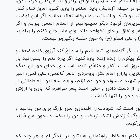
به اسلام است، پس بدان‌ای برادر و اگر می‌دانی حرکت کن،
در حیطه آزمایش باید اسلام را یاری کنی، امروز تمام کفار
تب و شرف و انسانیت ما برخاسته‌اند بدانید اگر این نهضت
زمان فرمود دیگر نمیتوانیم از اسلام اسمی ببریم و اگر
 و نفاق بر جای نخواهد ماند. وای مادر جان کفنم را بیاورید
و علی اصغر (ع) به خون خفته رنگین‌تر نیست.
د، اگر گلوله‌های شما قلبم را سوراخ کند آرزوی کلمه ضعف و
پیکرم را زنده زنده پاره کنید اگر پاره تنم را بسوزانید باز
روز است، کفر و منافق نابود است.‌ای خدای مهربان دیگه
ترین یاران امام مثل بروجردی، ناصر کاظمی، علی قمی، امیر
رم شهید میشوند و من دم نزنم، و همیشه این راه طولانی از
ی را از دست دادن و حتی احمد پسر خواهرم که یاری با ارزش
د و من را تنها گذاشت.
این است که شهادت را افتخاری بس بزرگ برای من بدانید و
سوگ فرزندش اشک نریخت و من را ببخشید، چون من فرزند
‌کردم.
ر کنم به خاطر راهنمائی هایتان در زندگی‌ام و هر چند که