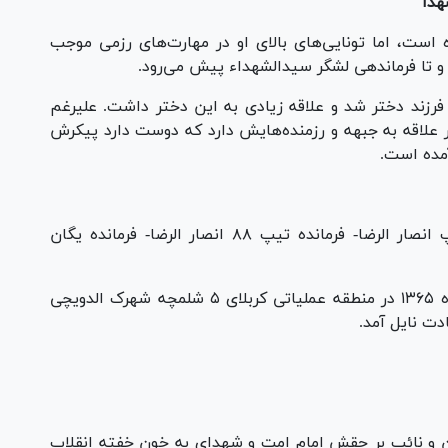
هدا
است، اما تونایی‌های بالای او در مهارت‌های رزمی موجب
 تا فرماندهی لشگر سیدالشهداء پیش می‌رود.
زند دختر شد و علاقه زیادی به این دختر داشت. علیرغم
ر علاقه به جبهه و رزمنده‌هایش دارد که دوست دارد پیکرش
مده است.
معاونت اطلاعات تیپ ویژه شهدا- بنیانگذار تیپ انصار الرضا- فرمانده تیپ ۸۸ انصار الرضا- فرمانده یگان
در نهایت پهلوان علی اصغر در تاریخ ۳۰ بهمن ماه ۱۳۶۵ در منطقه عملیاتی کربلای ۵ شلمچه شهرک الدویچی
دت نایل آمد.
ن و نائب بر حقش امام امت و شهدای به خون خفته انقلاب