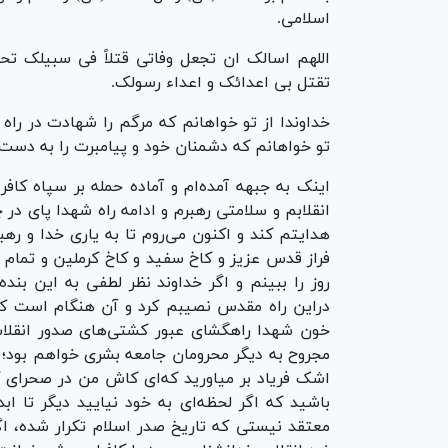
اسلامی.
اللهم اسالک ان تجعل وفاتی قتلاً فی سبیلک ت
تقتل بی اعدائک و اعداء رسولک.
خداوندا از تو خواهانم که مرگم را شهادت در راه
تو خواهانم که دشمنان خود و پیامبرت را به دست 
اینک به جبهه آمده‌ام و آماده حمله بر سپاه کافر
انقلابم و سلامتی رهبرم و ادامه راه شهدا پای در 
هدایتم کند و اکنون می‌روم تا به یاری خدا و رهبری
فراز قدس عزیز و کاخ سفید و کاخ کرملین و تمام ب
روز را ببینم و اگر خداوند نظر لطفی به این بن
دراین راه مقدس نصیبم کرد و آن هنگام است که 
خون شهدا راهگشای عبور کشتی‌های صدور انقلا
مجروح به دیگر محرومان جامعه بشری خواهم بود؛
اشک فریاد بر میاورید که‌ای کاش من در صحرای ک
باشید که اگر لحظه‌ای به خود نیایید دیگر تا اب
معتقد نیستی که تاریخ صدر اسلام تکرار شده، ا