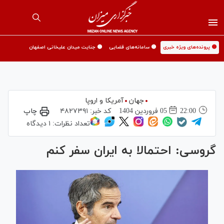
🟡 پرونده‌های ویژه خبری
🟡 سامانه‌های قضایی
🟡 جنایت میدان علیخانی اصفهان
جهان
آمریکا و اروپا
22:00
05 فروردين 1404
کد خبر:
۴۸۲۷۳۹۱
چاپ
تعداد نظرات:
۱ دیدگاه
گروسی: احتمالا به ایران سفر کنم