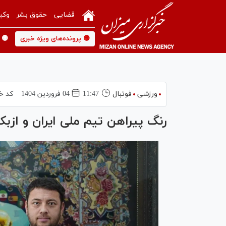
قضایی
حقوق بشر
وکی
🟡 پرونده‌های ویژه خبری
🟡 
ورزشی
فوتبال
11:47
04 فروردين 1404
کد خ
رنگ پیراهن تیم ملی ایران و ا