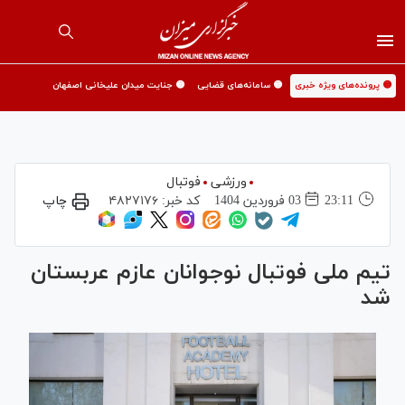
🟡 پرونده‌های ویژه خبری
🟡 سامانه‌های قضایی
🟡 جنایت میدان علیخانی اصفهان
ورزشی
فوتبال
23:11
03 فروردين 1404
کد خبر:
۴۸۲۷۱۷۶
چاپ
تیم ملی فوتبال نوجوانان عازم عربستان
شد