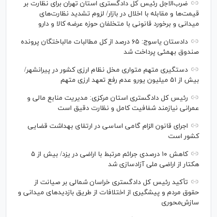
ضرب‌الاجل رئیس کل دادگستری استان تهران برای نظارت بر
قیمت‌ها و مقابله با اخلال در بازار/ لزوم تشدید نظارت‌های
میدانی و برخورد قانونی با متخلفان حوزه عرضه کالا و دارو
دادستان یاسوج: ۶۵ درصد از کل مطالبات مالباختگان پرونده
صندوق بهمئی پرداخت شد
دستگیری متهم متواری مخل نظام ارزی کشور در پیرانشهر/
بیش از ۵۱ میلیون یورو عدم رفع تعهد ارزی متهم
رئیس کل دادگستری استان مرکزی: مدیریت منابع مالی و
عمرانی نیازمند شفافیت کامل و نظارت دقیق است
اجرای قانون الزام گامی اساسی در ارتقای بهداشت قضایی
کشور است
کاهش ۱۰ درصدی جرائم مرتبط با اراضی در یزد/ بیش از ۵
هکتار از اراضی ملی آزادسازی شد
تأکید رئیس کل دادگستری خراسان شمالی بر صیانت از
حقوق مردم و پیشگیری از اختلافات از طریق بازدید‌های میدانی و
سازش‌محوری