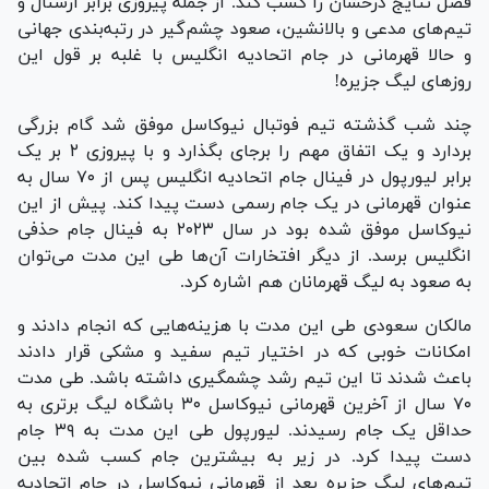
فصل نتایج درخشان را کسب کند. از جمله پیروزی برابر آرسنال و
تیم‌های مدعی و بالانشین، صعود چشم‌گیر در رتبه‌بندی جهانی
و حالا قهرمانی در جام اتحادیه انگلیس با غلبه بر قول این
روز‌های لیگ جزیره!
چند شب گذشته تیم فوتبال نیوکاسل موفق شد گام بزرگی
بردارد و یک اتفاق مهم را برجای بگذارد و با پیروزی ۲ بر یک
برابر لیورپول در فینال جام اتحادیه انگلیس پس از ۷۰ سال به
عنوان قهرمانی در یک جام رسمی دست پیدا کند. پیش از این
نیوکاسل موفق شده بود در سال ۲۰۲۳ به فینال جام حذفی
انگلیس برسد. از دیگر افتخارات آن‌ها طی این مدت می‌توان
به صعود به لیگ قهرمانان هم اشاره کرد.
مالکان سعودی طی این مدت با هزینه‌هایی که انجام دادند و
امکانات خوبی که در اختیار تیم سفید و مشکی قرار دادند
باعث شدند تا این تیم رشد چشمگیری داشته باشد. طی مدت
۷۰ سال از آخرین قهرمانی نیوکاسل ۳۰ باشگاه لیگ برتری به
حداقل یک جام رسیدند. لیورپول طی این مدت به ۳۹ جام
دست پیدا کرد. در زیر به بیشترین جام کسب شده بین
تیم‌های لیگ جزیره بعد از قهرمانی نیوکاسل در جام اتحادیه