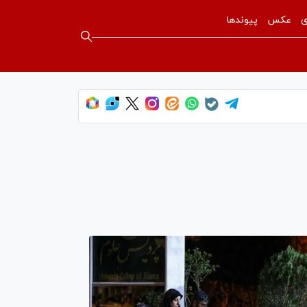
ی
عکس
پیوندها