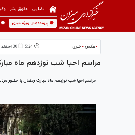
قضایی
حقوق بشر
وکی
🟡 پرونده‌های ویژه خبری
🟡 
عکس
خبری
5:24
30 اسفند 1403
مراسم احیا شب نوزدهم ماه مبار
مراسم احیا شب نوزدهم ماه مبارک رمضان با حضور مردم 