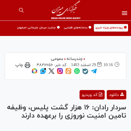
🟡 پرونده‌های ویژه خبری
🟡 سامانه‌های قضایی
🟡 جنایت میدان علیخانی اصفهان
چندرسانه
عمومی
10:16
29 اسفند 1403
کد خبر:
۴۸۲۶۶۵۶
چاپ
Play
دانلود
کد ویدیو
Video
سردار رادان: ۱۶ هزار گشت پلیس، وظیفه
تامین امنیت نوروزی را برعهده دارند